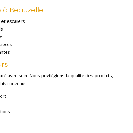
 à Beauzelle
 et escaliers
ls
re
pièces
antes
urs
té avec soin. Nous privilégions la qualité des produits,
élais convenus.
ort
tions