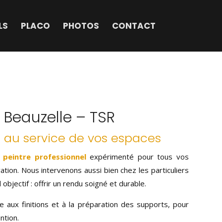
LS
PLACO
PHOTOS
CONTACT
à Beauzelle – TSR
 au service de vos espaces
n
peintre professionnel
expérimenté pour tous vos
tion. Nous intervenons aussi bien chez les particuliers
objectif : offrir un rendu soigné et durable.
e aux finitions et à la préparation des supports, pour
ntion.