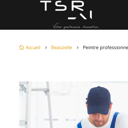
Accueil
Beauzelle
Peintre professionne

5
5