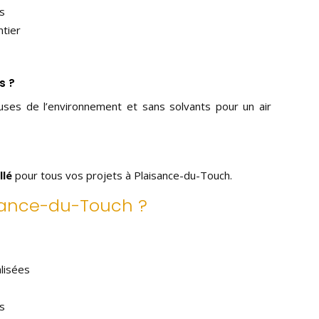
s
ntier
s ?
euses de l’environnement et sans solvants pour un air
llé
pour tous vos projets à Plaisance-du-Touch.
isance-du-Touch ?
lisées
s