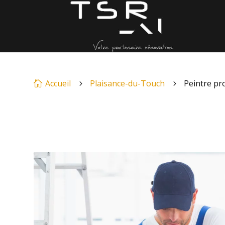
Accueil
Plaisance-du-Touch
Peintre pr

5
5