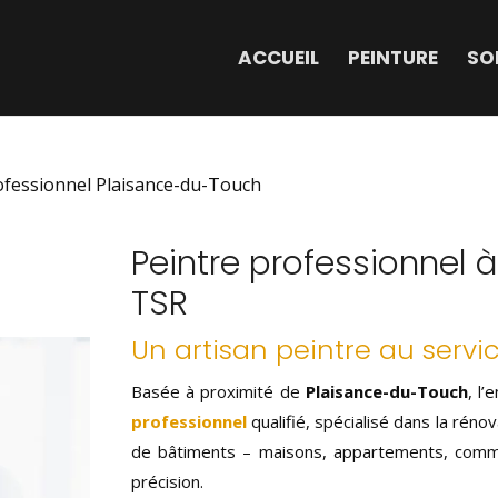
ACCUEIL
PEINTURE
SO
ofessionnel Plaisance-du-Touch
Peintre professionnel
TSR
Un artisan peintre au servi
Basée à proximité de
Plaisance-du-Touch
, l’
professionnel
qualifié, spécialisé dans la réno
de bâtiments – maisons, appartements, com
précision.