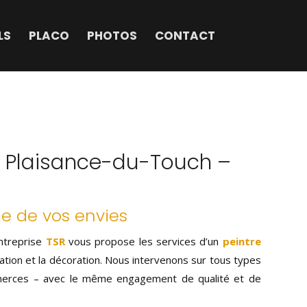
LS
PLACO
PHOTOS
CONTACT
 à Plaisance-du-Touch –
ce de vos envies
entreprise
TSR
vous propose les services d’un
peintre
vation et la décoration. Nous intervenons sur tous types
merces – avec le même engagement de qualité et de