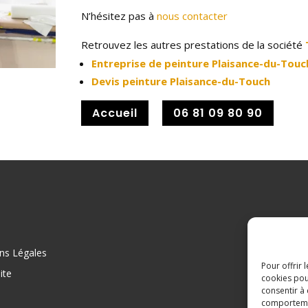
N’hésitez pas à
nous contacter
Retrouvez les autres prestations de la société
Entreprise de peinture Plaisance-du-Touc
Devis peinture Plaisance-du-Touch
Accueil
06 81 09 80 90
ns Légales
Pour offrir 
ite
cookies pou
consentir à
comportement