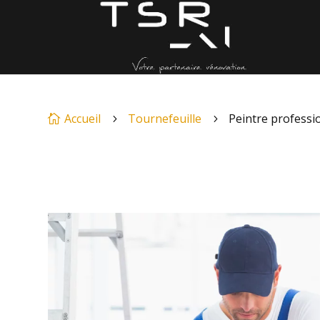
Accueil
Tournefeuille
Peintre professi

5
5